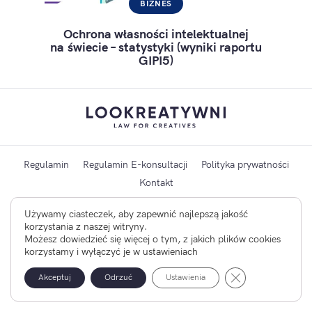
BIZNES
Ochrona własności intelektualnej
na świecie – statystyki (wyniki raportu
GIPI5)
Regulamin
Regulamin E-konsultacji
Polityka prywatności
Kontakt
Projekt i realizacja strony:
OH! Studio
Używamy ciasteczek, aby zapewnić najlepszą jakość
korzystania z naszej witryny.
×
Możesz dowiedzieć się więcej o tym, z jakich plików cookies
Korzystając ze strony zgadzasz się na używanie plików
korzystamy i wyłączyć je w ustawieniach
cookies, które są instalowane na Twoim urządzeniu. Więcej
o plikach cookies oraz o możliwościach zmiany ich ustawień
Zamknij panel po
Akceptuj
dowiesz się w
Odrzuć
Polityce Prywatności
Ustawienia
.