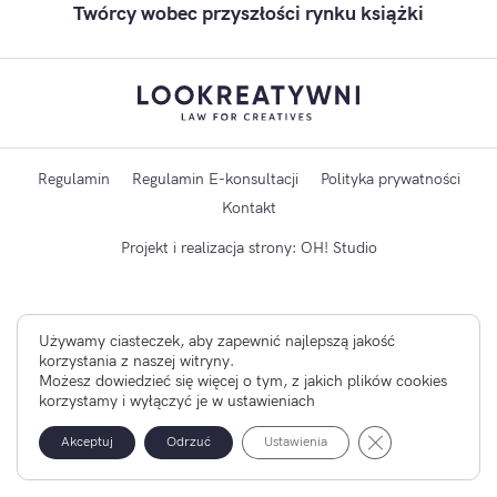
Twórcy wobec przyszłości rynku książki
Regulamin
Regulamin E-konsultacji
Polityka prywatności
Kontakt
Projekt i realizacja strony:
OH! Studio
Używamy ciasteczek, aby zapewnić najlepszą jakość
korzystania z naszej witryny.
×
Możesz dowiedzieć się więcej o tym, z jakich plików cookies
Korzystając ze strony zgadzasz się na używanie plików
korzystamy i wyłączyć je w ustawieniach
cookies, które są instalowane na Twoim urządzeniu. Więcej
o plikach cookies oraz o możliwościach zmiany ich ustawień
Zamknij panel po
Akceptuj
dowiesz się w
Odrzuć
Polityce Prywatności
Ustawienia
.