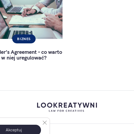
BIZNES
er’s Agreement – co warto
w niej uregulować?
Zamknij panel powiadomień o ciasteczkach RO
Akceptuj